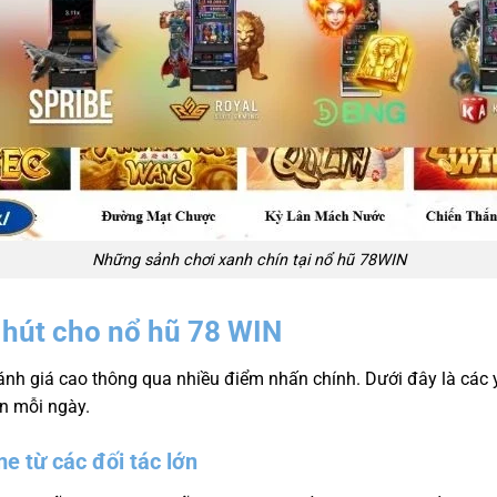
Những sảnh chơi xanh chín tại nổ hũ 78WIN
 hút cho nổ hũ 78 WIN
đánh giá cao thông qua nhiều điểm nhấn chính. Dưới đây là các
n mỗi ngày.
e từ các đối tác lớn