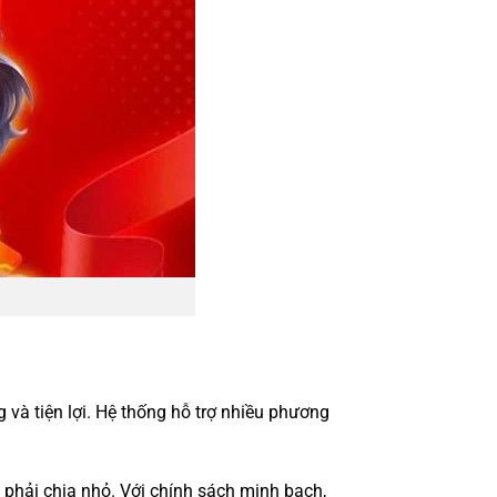
và tiện lợi. Hệ thống hỗ trợ nhiều phương
 phải chia nhỏ. Với chính sách minh bạch,