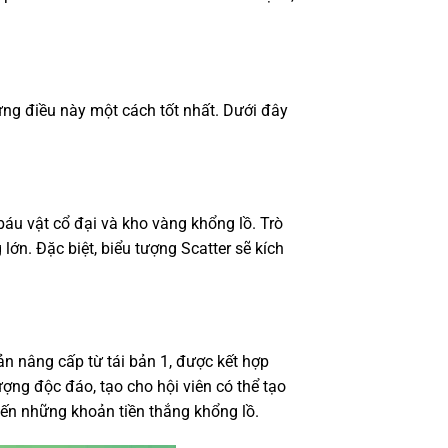
ứng điều này một cách tốt nhất. Dưới đây
áu vật cổ đại và kho vàng khổng lồ. Trò
lớn. Đặc biệt, biểu tượng Scatter sẽ kích
n nâng cấp từ tái bản 1, được kết hợp
ợng độc đáo, tạo cho hội viên có thể tạo
đến những khoản tiền thắng khổng lồ.