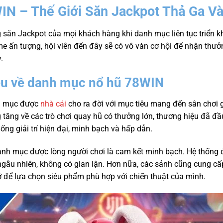
IN – Thế Giới Săn Jackpot Thả Ga Và
 săn Jackpot của mọi khách hàng khi danh mục liên tục triển k
e ấn tượng, hội viên đến đây sẽ có vô vàn cơ hội để nhận thưở
.
hiệu về danh mục nổ hũ 78WIN
h mục được
nhà cái
cho ra đời với mục tiêu mang đến sân chơi g
tăng về các trò chơi quay hũ có thưởng lớn, thương hiệu đã đầ
ng giải trí hiện đại, minh bạch và hấp dẫn.
anh mục được lòng người chơi là cam kết minh bạch. Hệ thống
ẫu nhiên, không có gian lận. Hơn nữa, các sảnh cũng cung cấp 
ở để lựa chọn siêu phẩm phù hợp với chiến thuật của mình.