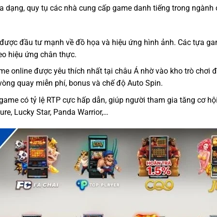
a dạng, quy tụ các nhà cung cấp game danh tiếng trong ngành 
t được đầu tư mạnh về đồ họa và hiệu ứng hình ảnh. Các tựa 
eo hiệu ứng chân thực.
me online được yêu thích nhất tại châu Á nhờ vào kho trò chơi 
vòng quay miễn phí, bonus và chế độ Auto Spin.
me có tỷ lệ RTP cực hấp dẫn, giúp người tham gia tăng cơ hội 
ure, Lucky Star, Panda Warrior,…