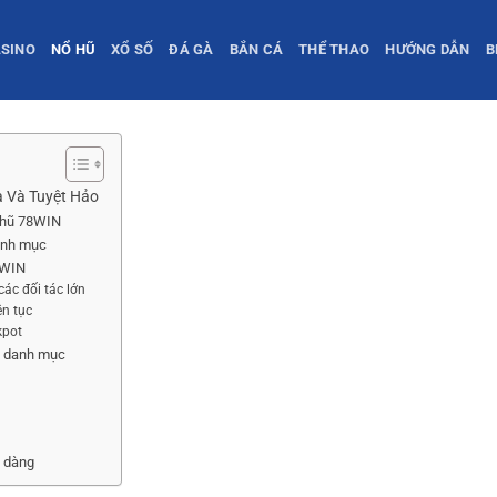
SINO
NỔ HŨ
XỔ SỐ
ĐÁ GÀ
BẮN CÁ
THỂ THAO
HƯỚNG DẪN
B
a Và Tuyệt Hảo
ổ hũ 78WIN
danh mục
 WIN
ác đối tác lớn
ên tục
kpot
i danh mục
ễ dàng