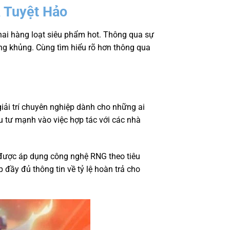
 Tuyệt Hảo
hai hàng loạt siêu phẩm hot. Thông qua sự
ng khủng. Cùng tìm hiểu rõ hơn thông qua
iải trí chuyên nghiệp dành cho những ai
u tư mạnh vào việc hợp tác với các nhà
 được áp dụng công nghệ RNG theo tiêu
đầy đủ thông tin về tỷ lệ hoàn trả cho