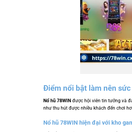
Điểm nổi bật làm nên sức
Nổ hũ 78WIN
được hội viên tin tưởng và 
như thu hút được nhiều khách đến chơi hơ
Nổ hũ 78WIN hiện đại với kho gam