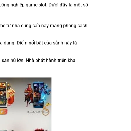
công nghiệp game slot. Dưới đây là một số
game từ nhà cung cấp này mang phong cách
đa dạng. Điểm nổi bật của sảnh này là
săn hũ lớn. Nhà phát hành triển khai