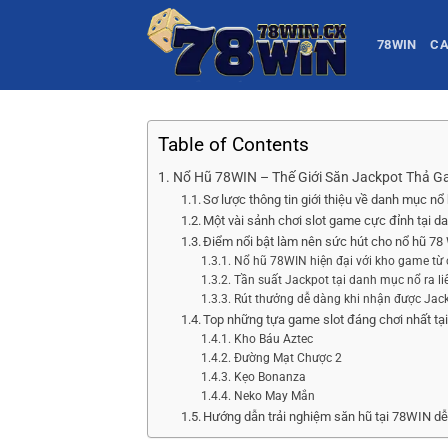
Bỏ
qua
78WIN
CA
nội
dung
Table of Contents
Nổ Hũ 78WIN – Thế Giới Săn Jackpot Thả G
Sơ lược thông tin giới thiệu về danh mục n
Một vài sảnh chơi slot game cực đỉnh tại 
Điểm nổi bật làm nên sức hút cho nổ hũ 78
Nổ hũ 78WIN hiện đại với kho game từ c
Tần suất Jackpot tại danh mục nổ ra li
Rút thưởng dễ dàng khi nhận được Jac
Top những tựa game slot đáng chơi nhất tạ
Kho Báu Aztec
Đường Mạt Chược 2
Kẹo Bonanza
Neko May Mắn
Hướng dẫn trải nghiệm săn hũ tại 78WIN d